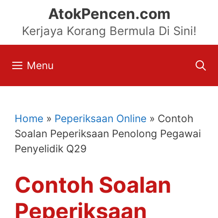
Skip
AtokPencen.com
to
Kerjaya Korang Bermula Di Sini!
content
Menu
Home
»
Peperiksaan Online
»
Contoh
Soalan Peperiksaan Penolong Pegawai
Penyelidik Q29
Contoh Soalan
Peperiksaan