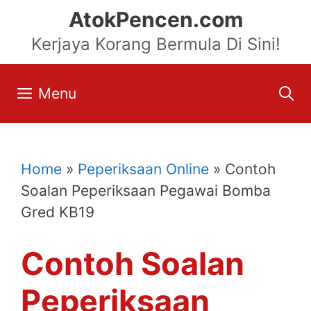
Skip
AtokPencen.com
to
Kerjaya Korang Bermula Di Sini!
content
Menu
Home
»
Peperiksaan Online
»
Contoh
Soalan Peperiksaan Pegawai Bomba
Gred KB19
Contoh Soalan
Peperiksaan