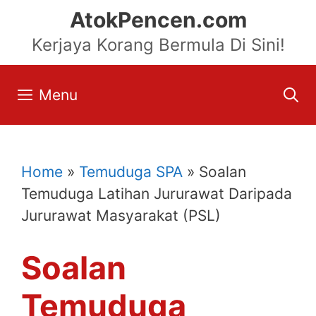
Skip
AtokPencen.com
to
Kerjaya Korang Bermula Di Sini!
content
Menu
Home
»
Temuduga SPA
»
Soalan
Temuduga Latihan Jururawat Daripada
Jururawat Masyarakat (PSL)
Soalan
Temuduga