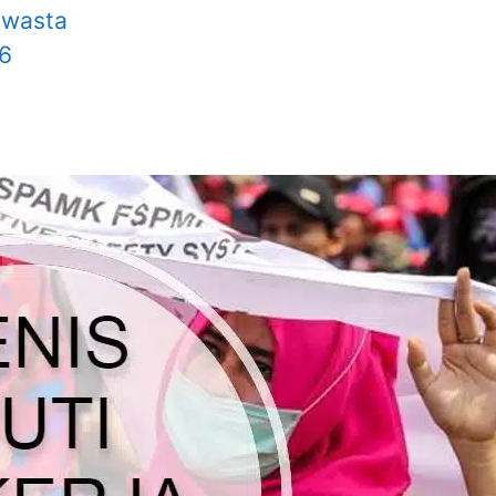
swasta
26