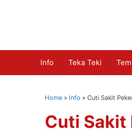
Skip
to
content
Info
Teka Teki
Tem
Home
»
Info
»
Cuti Sakit Pek
Cuti Saki