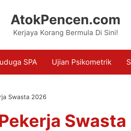
AtokPencen.com
Kerjaya Korang Bermula Di Sini!
uduga SPA
Ujian Psikometrik
S
erja Swasta 2026
t Pekerja Swast