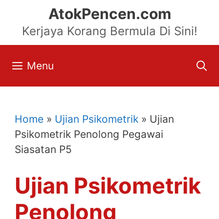
Skip
AtokPencen.com
to
Kerjaya Korang Bermula Di Sini!
content
Menu
Home
»
Ujian Psikometrik
»
Ujian
Psikometrik Penolong Pegawai
Siasatan P5
Ujian Psikometrik
Penolong