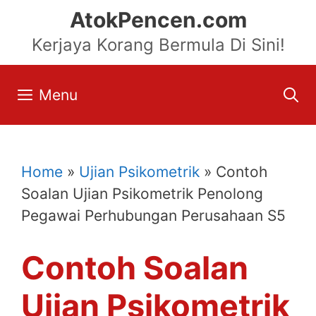
Skip
AtokPencen.com
to
Kerjaya Korang Bermula Di Sini!
content
Menu
Home
»
Ujian Psikometrik
»
Contoh
Soalan Ujian Psikometrik Penolong
Pegawai Perhubungan Perusahaan S5
Contoh Soalan
Ujian Psikometrik