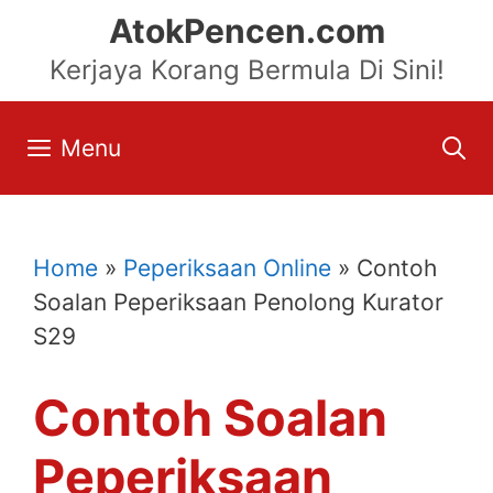
Skip
AtokPencen.com
to
Kerjaya Korang Bermula Di Sini!
content
Menu
Home
»
Peperiksaan Online
»
Contoh
Soalan Peperiksaan Penolong Kurator
S29
Contoh Soalan
Peperiksaan