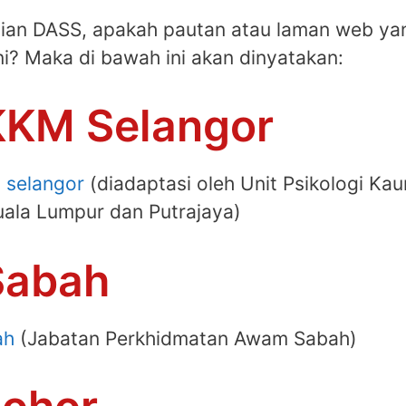
ujian DASS, apakah pautan atau laman web ya
ni? Maka di bawah ini akan dinyatakan:
KKM Selangor
 selangor
(diadaptasi oleh Unit Psikologi Kau
uala Lumpur dan Putrajaya)
Sabah
ah
(Jabatan Perkhidmatan Awam Sabah)