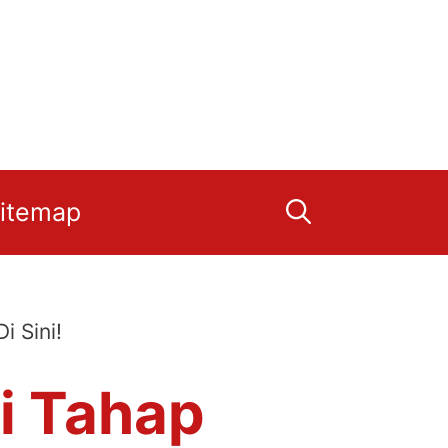
itemap
i Sini!
i Tahap