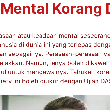
Mental Korang D
rasaan atau keadaan mental seseorang
usia di dunia ini yang terlepas denga
dan sebagainya. Perasaan-perasaan y
ielakkan. Namun, ianya boleh dikawal 
tul untuk mengawalnya. Tahukah kora
ety ini boleh diukur dengan Ujian D