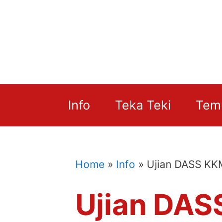
Skip
to
content
Info
Teka Teki
Tem
Home
»
Info
»
Ujian DASS KKM
Ujian DAS