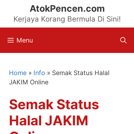
Skip
AtokPencen.com
to
Kerjaya Korang Bermula Di Sini!
content
Menu
Home
»
Info
»
Semak Status Halal
JAKIM Online
Semak Status
Halal JAKIM