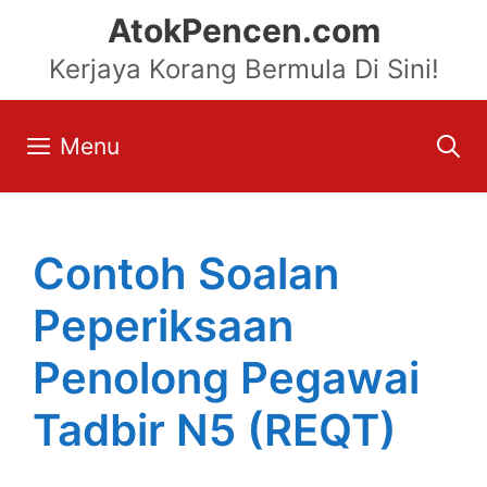
Skip
AtokPencen.com
to
Kerjaya Korang Bermula Di Sini!
content
Menu
Contoh Soalan
Peperiksaan
Penolong Pegawai
Tadbir N5 (REQT)