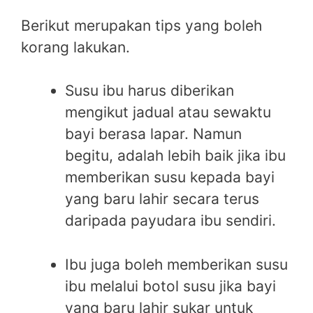
Berikut merupakan tips yang boleh
korang lakukan.
Susu ibu harus diberikan
mengikut jadual atau sewaktu
bayi berasa lapar. Namun
begitu, adalah lebih baik jika ibu
memberikan susu kepada bayi
yang baru lahir secara terus
daripada payudara ibu sendiri.
Ibu juga boleh memberikan susu
ibu melalui botol susu jika bayi
yang baru lahir sukar untuk