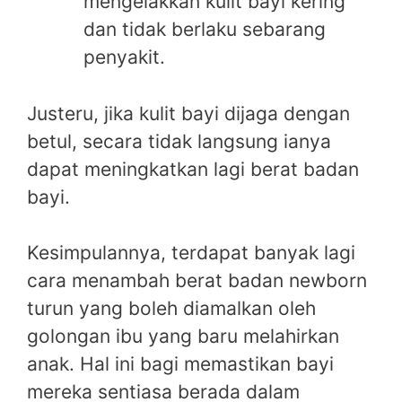
mengelakkan kulit bayi kering
dan tidak berlaku sebarang
penyakit.
Justeru, jika kulit bayi dijaga dengan
betul, secara tidak langsung ianya
dapat meningkatkan lagi berat badan
bayi.
Kesimpulannya, terdapat banyak lagi
cara menambah berat badan newborn
turun yang boleh diamalkan oleh
golongan ibu yang baru melahirkan
anak. Hal ini bagi memastikan bayi
mereka sentiasa berada dalam