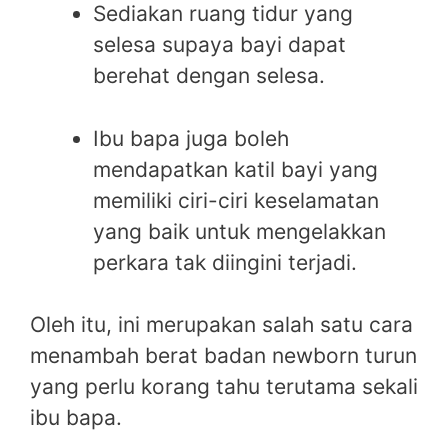
Sediakan ruang tidur yang
selesa supaya bayi dapat
berehat dengan selesa.
Ibu bapa juga boleh
mendapatkan katil bayi yang
memiliki ciri-ciri keselamatan
yang baik untuk mengelakkan
perkara tak diingini terjadi.
Oleh itu, ini merupakan salah satu cara
menambah berat badan newborn turun
yang perlu korang tahu terutama sekali
ibu bapa.