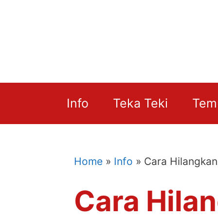
Skip
to
content
Info
Teka Teki
Tem
Home
»
Info
»
Cara Hilangkan
Cara Hila