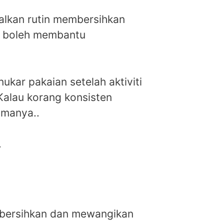
malkan rutin membersihkan
ga boleh membantu
kar pakaian setelah aktiviti
Kalau korang konsisten
amanya..
.
embersihkan dan mewangikan