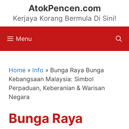
Skip
AtokPencen.com
to
Kerjaya Korang Bermula Di Sini!
content
Menu
Home
»
Info
»
Bunga Raya Bunga
Kebangsaan Malaysia: Simbol
Perpaduan, Keberanian & Warisan
Negara
Bunga Raya